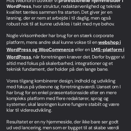
Hos Webnorth udvikler vi
professionelle hjemmesider i
WordPress
, hvor struktur, redaktørvenlighed og teknisk
kvalitet tænkes sammen fra starten. Det giver jer en
løsning, der er nem at arbejde i til daglig, men også
robust nok til at kunne udvikles i takt med nye behov.
Nogle virksomheder har brug for en stærk corporate
platform, mens andre skal kunne vokse til en
webshop i
WordPress og WooCommerce
eller en
LMS-platform i
WordPress
, når forretningen kræver det. Derfor bygger vi
altid med fokus på skalerbarhed, integrationer og et
teknisk fundament, der holder på den lange bane.
Vores tilgang kombinerer design, indhold og udvikling
med fokus på ydeevne og forretningsværdi. Uanset om I
har brug for en enkel præsentationsside eller en mere
kompleks platform med flere redaktører, sprog og
systemer, skal løsningen kunne fungere stabilt og være
klar til videreudvikling.
Resultatet er en ny hjemmeside, der ikke bare ser godt
ud ved lancering, men som er bygget til at skabe værdi