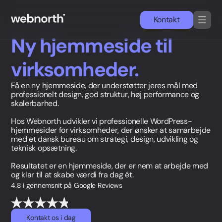
Kontakt
Ny hjemmeside til
DA
EN
virksomheder.
Services
Få en ny hjemmeside, der understøtter jeres mål med
professionelt design, god struktur, høj performance og
skalerbarhed.
Cases
Hos Webnorth udvikler vi professionelle WordPress-
hjemmesider for virksomheder, der ønsker at samarbejde
WordPress
med et dansk bureau om strategi, design, udvikling og
teknisk opsætning.
Nyheder & indsigter
Resultatet er en hjemmeside, der er nem at arbejde med
og klar til at skabe værdi fra dag ét.
Om os
4.8 i gennemsnit på Google Reviews
Simon Strande
Kontakt os i dag
CEO & CTO