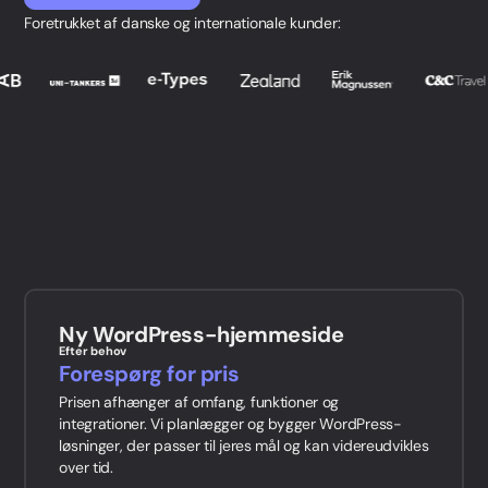
Foretrukket af danske og internationale kunder:
+45 27 89 44 66
sr@webnorth.com
LinkedIn
Jacob Munche Spardahl
COO
+45 28 19 44 66
jm@webnorth.com
LinkedIn
Simone Ziegler
Head of Project Management
+45 61 36 97 48
sz@webnorth.com
Ny WordPress-hjemmeside
LinkedIn
Efter behov
Jesper Hartvig
Forespørg for pris
Customer Care Manager
Prisen afhænger af omfang, funktioner og
integrationer. Vi planlægger og bygger WordPress-
+45 60 18 34 66
løsninger, der passer til jeres mål og kan videreudvikles
jh@webnorth.com
over tid.
LinkedIn