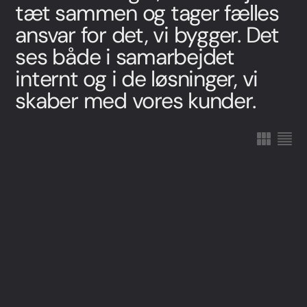
tæt sammen og tager fælles
+45 27 89 44 66
ansvar for det, vi bygger. Det
sr@webnorth.com
ses både i samarbejdet
LinkedIn
Jacob Munche Spardahl
internt og i de løsninger, vi
COO
skaber med vores kunder.
+45 28 19 44 66
jm@webnorth.com
LinkedIn
Simone Ziegler
Head of Project Management
+45 61 36 97 48
sz@webnorth.com
LinkedIn
Jesper Hartvig
Customer Care Manager
+45 60 18 34 66
jh@webnorth.com
LinkedIn