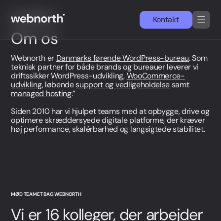
Kontakt
MØD WEBNORTH
Om os
DA
EN
Webnorth er
Danmarks førende WordPress-bureau
. Som
teknisk partner for både brands og bureauer leverer vi
driftssikker WordPress-udvikling,
WooCommerce-
Services
udvikling
, løbende
support og vedligeholdelse
samt
managed hosting
.”
Cases
Siden 2010 har vi hjulpet teams med at opbygge, drive og
optimere skræddersyede digitale platforme, der kræver
høj performance, skalérbarhed og langsigtede stabilitet.
WordPress
Nyheder & indsigter
Om os
MØD TEAMET BAG WEBNORTH
Simon Strande
Vi er 16 kolleger, der arbejder
CEO & CTO