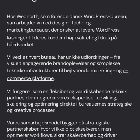
+45 27 89 44 66
sr@webnorth.com
Hos Webnorth, som førende dansk WordPress-bureau,
samarbejder vi med design-, tech- og
LinkedIn
Jacob Munche Spardahl
marketingbureauer, der ønsker at levere
WordPress
COO
løsninger
til deres kunder i høj kvalitet og fokus på
håndværket.
+45 28 19 44 66
jm@webnorth.com
Vi ved, at hvert bureau har unikke udfordringer – fra
LinkedIn
visuelt engagerende brandoplevelser og komplekse
Simone Ziegler
tekniske infrastrukturer til højtydende marketing- og
e-
Head of Project Management
commerce platforme
.
+45 61 36 97 48
Vi fungerer som en fleksibel og værdiskabende teknisk
sz@webnorth.com
partner, der integrerer vores ekspertise i udvikling,
LinkedIn
Jesper Hartvig
skalering og optimering direkte i bureauernes strategiske
og kreative processer.
Customer Care Manager
Vores samarbejdsmodel bygger på strategiske
+45 60 18 34 66
partnerskaber, hvor vi ikke blot eksekverer, men
jh@webnorth.com
optimerer workflows, sikrer skalerbarhed og driver
LinkedIn