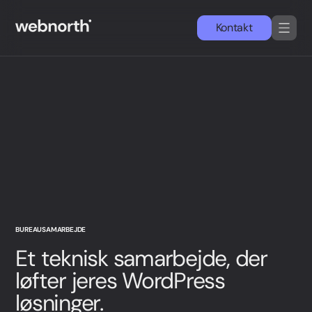
Kontakt
DA
EN
Services
Cases
WordPress
Nyheder & indsigter
BUREAUSAMARBEJDE
Et teknisk samarbejde, der
Om os
løfter jeres WordPress
Simon Strande
løsninger.
CEO & CTO