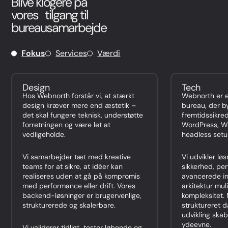
Blive klogere på
vores tilgang til
bureausamarbejde
Fokus
Services
Værdi
Design
Tech
Hos Webnorth forstår vi, at stærkt
Webnorth er e
design kræver mere end æstetik –
bureau, der b
det skal fungere teknisk, understøtte
fremtidssikre
forretningen og være let at
WordPress, 
vedligeholde.
headless setu
Vi samarbejder tæt med kreative
Vi udvikler l
teams for at sikre, at idéer kan
sikkerhed, pe
realiseres uden at gå på kompromis
avancerede in
med performance eller drift. Vores
arkitektur mu
backend-løsninger er brugervenlige,
kompleksitet. 
strukturerede og skalerbare.
struktureret 
udvikling skabe
ydeevne.
Vi validerer tidligt, tester løbende og