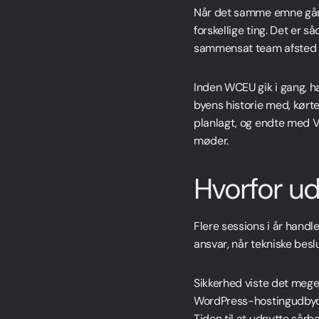
Når det samme emne går i
forskellige ting. Det er 
sammensat team afsted en
Inden WCEU gik i gang, h
byens historie med, kørt
planlagt, og endte med VR
møder.
Hvorfor udv
Flere sessions i år hand
ansvar, når tekniske besl
Sikkerhed viste det mege
WordPress-hostingudbyder
Tiden til at udnytte sårb