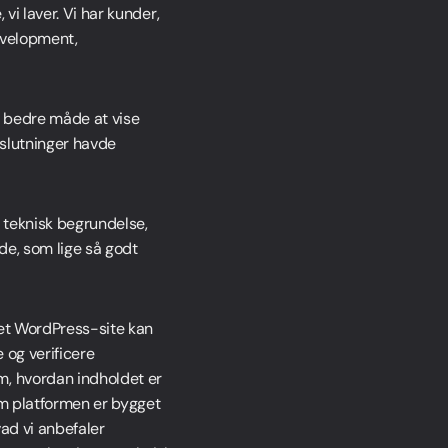
vi laver. Vi har kunder,
evelopment,
n bedre måde at vise
beslutninger havde
e teknisk begrundelse,
de, som lige så godt
t et WordPress-site kan
e og verificere
m, hvordan indholdet er
 om platformen er bygget
vad vi anbefaler