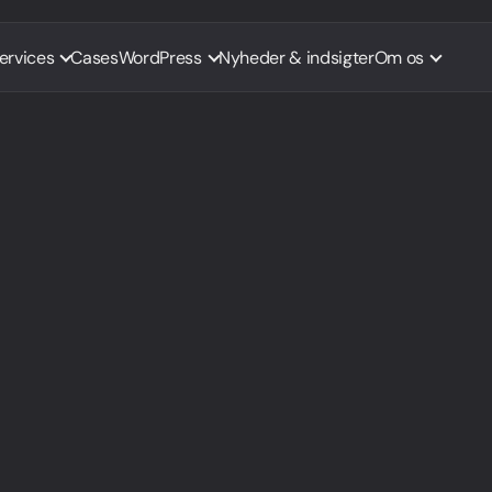
ervices
Cases
WordPress
Nyheder & indsigter
Om os