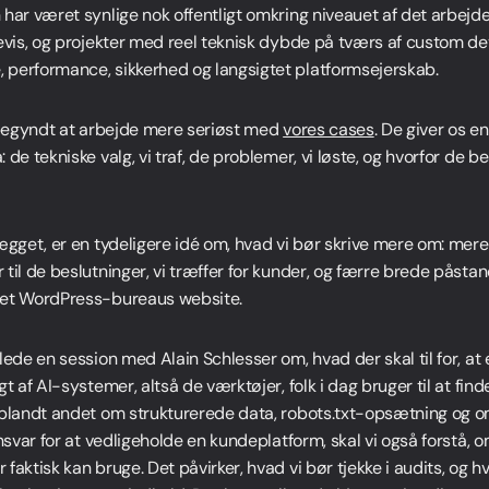
har været synlige nok offentligt omkring niveauet af det arbejde, 
revis, og projekter med reel teknisk dybde på tværs af custom d
LinkedIn
performance, sikkerhed og langsigtet platformsejerskab.
r begyndt at arbejde mere seriøst med
vores cases
. De giver os e
LinkedIn
 de tekniske valg, vi traf, de problemer, vi løste, og hvorfor de 
ægget, er en tydeligere idé om, hvad vi bør skrive mere om: mer
til de beslutninger, vi træffer for kunder, og færre brede påstan
det WordPress-bureaus website.
lede en session med Alain Schlesser om, hvad der skal til for, a
t af AI-systemer, altså de værktøjer, folk i dag bruger til at find
 blandt andet om strukturerede data, robots.txt-opsætning og o
ansvar for at vedligeholde en kundeplatform, skal vi også forstå,
faktisk kan bruge. Det påvirker, hvad vi bør tjekke i audits, og h