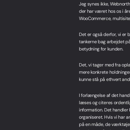
Jeg synes ikke, Webnorth 
Head of Project Management
der har været hos os i å
+45 61 36 97 48
sz@webnorth.com
WooCommerce, multisite, 
Jesper Hartvig
Customer Care Manager
Det er også derfor, vi e
+45 60 18 34 66
jh@webnorth.com
tankerne bag arbejdet på:
betydning for kunden.
Det, vi tager med fra opl
mere konkrete holdninger 
kunne stå på ethvert an
I forlængelse af det hand
læses og citeres ordentlig
information. Det handler
organiseret. Hvis vi har 
på en måde, de værktøjer 