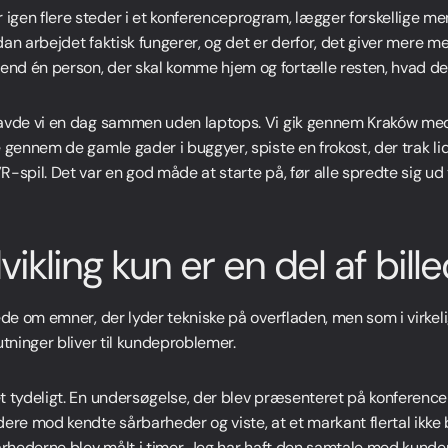
gen flere steder i et konferenceprogram, lægger forskellige me
sådan arbejdet faktisk fungerer, og det er derfor, det giver mere m
d én person, der skal komme hjem og fortælle resten, hvad der
avde vi en dag sammen uden laptops. Vi gik gennem Kraków med 
e gennem de gamle gader i buggyer, spiste en frokost, der trak l
-spil. Det var en god måde at starte på, før alle spredte sig ud 
ikling kun er en del af bill
lede om emner, der lyder tekniske på overfladen, men som i virk
utninger bliver til kundeproblemer.
t tydeligt. En undersøgelse, der blev præsenteret på konferenc
e mod kendte sårbarheder og viste, at et markant flertal ikke
arhederne blev målt i timer. Jeg har haft den samtale med kunde