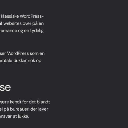
en klassiske WordPress-
af websites over på en
ernance og en tydelig
 ser WordPress som en
 samtale dukker nok op
ise
være kendt for det blandt
el på bureauer, der laver
nsvar at lukke.