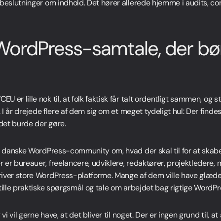
 beslutninger om indhold. Det hører allerede hjemme i audits, co
WordPress-samtale, der bø
er lille nok til, at folk faktisk får talt ordentligt sammen, og st
. I år drejede flere af dem sig om et meget tydeligt hul: Der find
det burde der gøre.
et danske WordPress-community om, hvad der skal til for at skab
er bureauer, freelancere, udviklere, redaktører, projektledere, 
iver store WordPress-platforme. Mange af dem ville have glæde a
tille praktiske spørgsmål og tale om arbejdet bag rigtige WordPr
vi vil gerne have, at det bliver til noget. Der er ingen grund til, a