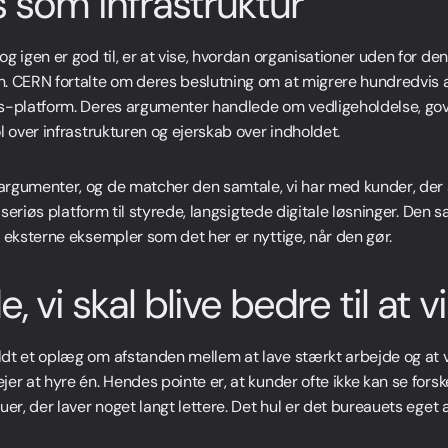
 som infrastruktur
g igen er god til, er at vise, hvordan organisationer uden for d
. CERN fortalte om deres beslutning om at migrere hundredvis 
s-platform. Deres argumenter handlede om vedligeholdelse, gov
l over infrastrukturen og ejerskab over indholdet.
argumenter, og de matcher den samtale, vi har med kunder, der
n seriøs platform til styrede, langsigtede digitale løsninger. Den
 eksterne eksempler som det her er nyttige, når den gør.
, vi skal blive bedre til at v
LinkedIn
dt et oplæg om afstanden mellem at lave stærkt arbejde og at 
er at hyre én. Hendes pointe er, at kunder ofte ikke kan se forsk
uer, der laver noget langt lettere. Det hul er det bureauets eget a
LinkedIn