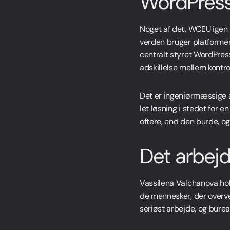
WordPress
Noget af det, WCEU igen o
verden bruger platformen
centralt styret WordPres
adskillelse mellem kontro
Det er ingeniørmæssige 
let løsning i stedet for e
oftere, end den burde, og
Simon Strande
Det arbejde
CEO & CTO
+45 27 89 44 66
sr@webnorth.com
Vassilena Valchanova hol
Jacob Munche Spardahl
de mennesker, der overvej
COO
seriøst arbejde, og burea
+45 28 19 44 66
jm@webnorth.com
Simone Ziegler