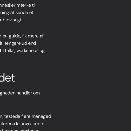
nnesker mærke til
ening at sende et
 blev sagt.
en guide, fik mere af
idt længere ud end
til talks, workshops og
edet
eligheden handler om
en, testede flere managed
 blokerede angrebene.
r i mange versioner.