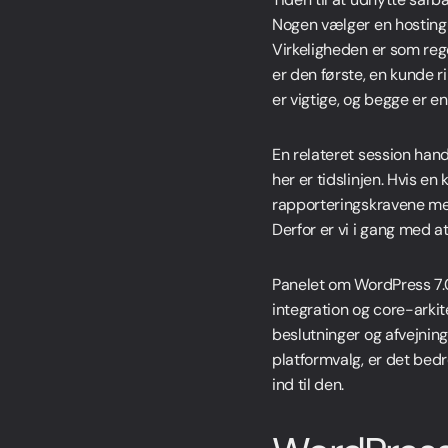
Nogen vælger en hostingud
Virkeligheden er som re
er den første, en kunde ri
er vigtige, og begge er en
En relateret session han
her er tidslinjen. Hvis e
rapporteringskravene med
Derfor er vi i gang med 
Panelet om WordPress 7.0 
integration og core-arki
beslutninger og afvejning
platformvalg, er det bedr
ind til den.