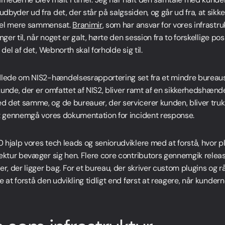
byder ud fra det, der står på salgssiden, og går ud fra, at sikk
gel mere sammensat.
Branimir
, som har ansvar for vores infrastru
nger til, når noget er galt, hørte den session fra to forskellige po
 del af det, Webnorth skal forholde sig til.
dlede om NIS2-hændelsesrapportering set fra et mindre bureaus 
n kunde, der er omfattet af NIS2, bliver ramt af en sikkerhedshæn
 det samme, og de bureauer, der servicerer kunden, bliver trukk
at gennemgå vores dokumentation for incident response.
hjalp vores tech leads og seniorudviklere med at forstå, hvor plu
tektur bevæger sig hen. Flere core contributors gennemgik relea
er, der ligger bag. For et bureau, der skriver custom plugins og
e at forstå den udvikling tidligt end først at reagere, når kunde