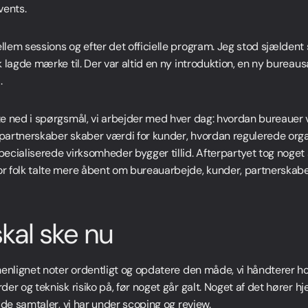
vents.
lem sessions og efter det officielle program. Jeg stod sjældent 
 lagde mærke til. Der var altid en ny introduktion, en ny bureaus
.
e ned i spørgsmål, vi arbejder med hver dag: hvordan bureauer 
n partnerskaber skaber værdi for kunder, hvordan regulerede or
ecialiserede virksomheder bygger tillid. Afterpartyet tog noget 
 folk talte mere åbent om bureauarbejde, kunder, partnerskaber
kal ske nu
menlignet noter ordentligt og opdatere den måde, vi håndterer ho
er og teknisk risiko på, før noget går galt. Noget af det hører 
 de samtaler, vi har under scoping og review.