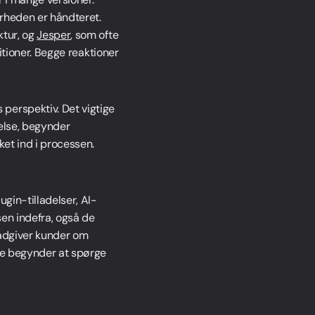
erheden er håndteret.
ktur, og
Jesper
, som ofte
sitioner. Begge reaktioner
perspektiv. Det vigtige
delse, begynder
et ind i processen.
gin-tilladelser, AI-
sen indefra, også de
 rådgiver kunder om
rne begynder at spørge