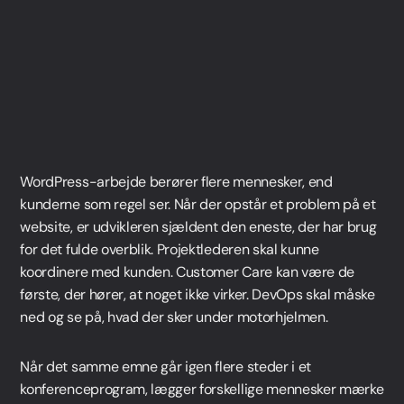
+45 27 89 44 66
sr@webnorth.com
LinkedIn
Jacob Munche Spardahl
COO
+45 28 19 44 66
jm@webnorth.com
LinkedIn
WordPress-arbejde berører flere mennesker, end
Simone Ziegler
kunderne som regel ser. Når der opstår et problem på et
Head of Project Management
website, er udvikleren sjældent den eneste, der har brug
+45 61 36 97 48
for det fulde overblik. Projektlederen skal kunne
sz@webnorth.com
koordinere med kunden. Customer Care kan være de
LinkedIn
første, der hører, at noget ikke virker. DevOps skal måske
Jesper Hartvig
ned og se på, hvad der sker under motorhjelmen.
Customer Care Manager
+45 60 18 34 66
Når det samme emne går igen flere steder i et
jh@webnorth.com
konferenceprogram, lægger forskellige mennesker mærke
LinkedIn