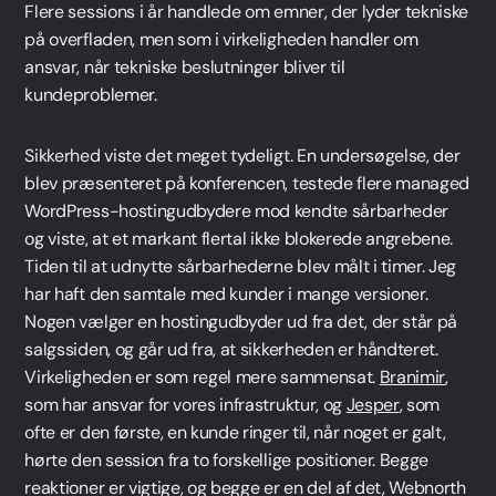
Flere sessions i år handlede om emner, der lyder tekniske
på overfladen, men som i virkeligheden handler om
ansvar, når tekniske beslutninger bliver til
kundeproblemer.
Sikkerhed viste det meget tydeligt. En undersøgelse, der
blev præsenteret på konferencen, testede flere managed
WordPress-hostingudbydere mod kendte sårbarheder
og viste, at et markant flertal ikke blokerede angrebene.
Tiden til at udnytte sårbarhederne blev målt i timer. Jeg
har haft den samtale med kunder i mange versioner.
Nogen vælger en hostingudbyder ud fra det, der står på
salgssiden, og går ud fra, at sikkerheden er håndteret.
Virkeligheden er som regel mere sammensat.
Branimir
,
som har ansvar for vores infrastruktur, og
Jesper
, som
ofte er den første, en kunde ringer til, når noget er galt,
hørte den session fra to forskellige positioner. Begge
reaktioner er vigtige, og begge er en del af det, Webnorth