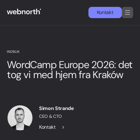
Kontakt
DA
EN
Services
INDBLIK
WordCamp Europe 2026: det
Cases
tog vi med hjem fra Kraków
WordPress
Nyheder & indsigter
Simon Strande
CEO & CTO
Om os
Kontakt
Simon Strande
CEO & CTO